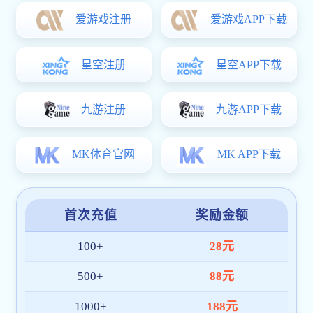
球员，其在攻防两端的出色发挥，为球队带来了极大
的帮助。在最近的一场比赛中，布朗不仅在进攻端展
现了高效的得分能力，还通过积极的防守为球队建立
了良好的防线。主教练马祖拉对此赞赏有加，认为布
朗的表现为整场比赛定下了基调。本文将从四个方面
详细阐述杰伦·布朗如何在攻防两端表现出色，并分析
其对球队的重要性。
1、杰伦·布朗的进攻能力
杰伦·布朗在进攻端的表现无疑是他成为球队核心的重
要原因之一。他具备出色的投篮手感，不论是三分球
还是中距离投篮，都能够给予对手强烈压力。在最近
的一场比赛中，布朗凭借精准的投篮多次为凯尔特人
得分，帮助球队建立领先优势。这样的表现使得对方