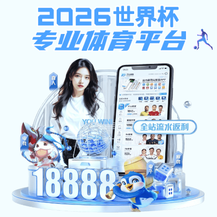
注册入口
九游体育
APP与网页版入口｜
畅享全球体育赛事与数据服务
欢迎访问
九游体育
，提供全面覆盖足球、篮
球、电竞等项目的赛事资讯与数据内容， 支持
APP下载
与
网页使用
，每日同步更新千场比
赛，聚焦热门体育内容， 助您轻松获取赛事动
态，掌握比赛节奏。
手机App
网页版