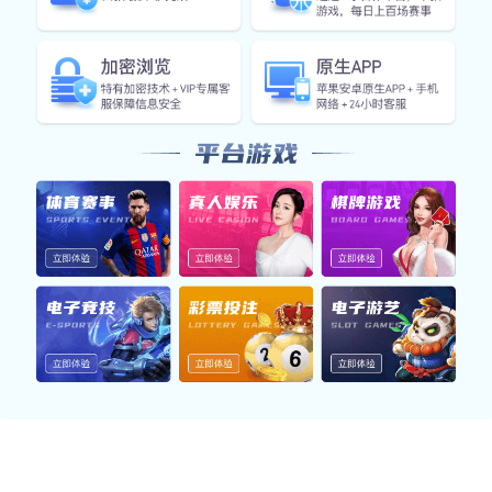
2、防守端的重要性
尽管杰伦·布朗以其出色的进攻能力闻名，但他的防守
表现同样不可忽视。他具有很强的身体素质和敏捷
性，这使得他可以有效地盯住对方主要得分手。在最
近的一场比赛中，他面对对手核心球员时展现出了极
佳的个人防守技巧，多次成功干扰对方投篮，有效限
制了对手得分。
与此同时，布朗也善于利用自身身高和臂展来进行封
盖和抢断，这让他在防守体系中扮演着关键角色。他
常常能通过积极逼抢和恰当判断抢断球权，为球队创
造更多反击机会。这样的积极态度不仅提升了自身的
数据统计，也激励了全队团结一致，共同提高防守强
度。