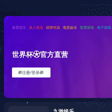
九游体育
AP
欢迎访问
九游体育
，提供全面覆盖足
千场比赛，