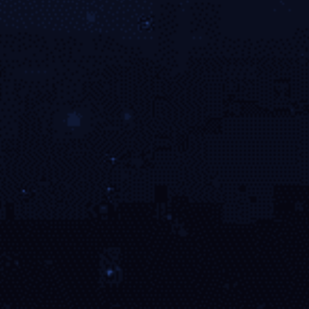
徐彬的加入英超联赛发出了寄语，期...
联系我们
快速导航
德市双桥区武烈路98号
App下载
关于我们
upport@mbbsinegypt.com
隐私政策
用户协议
网站地图