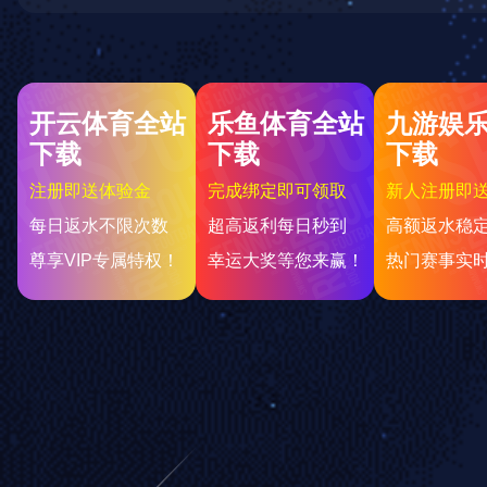
此外，恩比德的存在使得其他球员能够获
集中于其他球员，使得他们面临更大的压
最后，恩比德在场上的领导能力也不可忽
士气受到影响。
2、缺阵后的战术调整
面对恩比德的缺席，教练组必须迅速进行
加三分球出手频率，可以有效撕开对方防
其次，在防守端，由于失去了强大的护框
迫使对方失误并制造快攻机会。
再者，为了填补内线空缺，替补球员可能