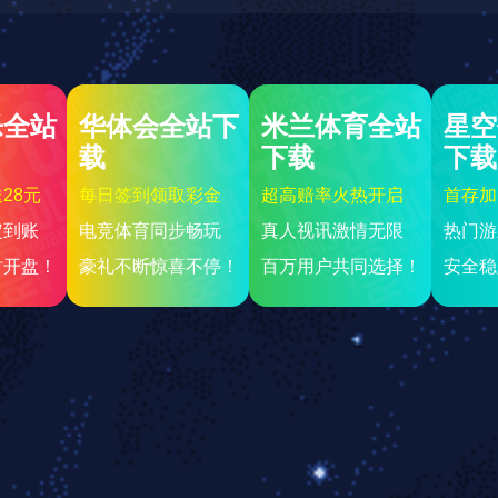
得更好的投篮机会。他常常吸引双人包夹，从而为队友创造空位
力。
视。在关键时刻，他能够稳定球队情绪，为队友提供支持。而这
战术调整，以适应新的比赛环境。首先，在内线攻击上，球队可
线，实现进攻多样化。
者，76人需加强外围防守，以减少对手轻松得分的机会。同时，
会得到更多上场时间。这不仅能让主力得到休息，还能通过轮换