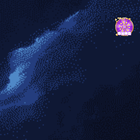
强的个人突破能力和得分意识，有望承担起
的投篮或切入。对于乔治来说，这既是挑
影响。这一波成长过程，对于76人的长远
他球员的重要契机。有时，即便是在逆境
落实，那么即使是在主力受伤的时候，76