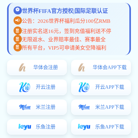
塞尔维亚篮球队主帅确认约基奇参
加世预赛博格丹缺席七月赛事
2026-06-20 01:23
41 次阅读
首页
/
体育热讯
近日，塞尔维亚篮球队主帅确认了球队核心球员尼科
拉·约基奇将在即将到来的世预赛中参战，而另一位重