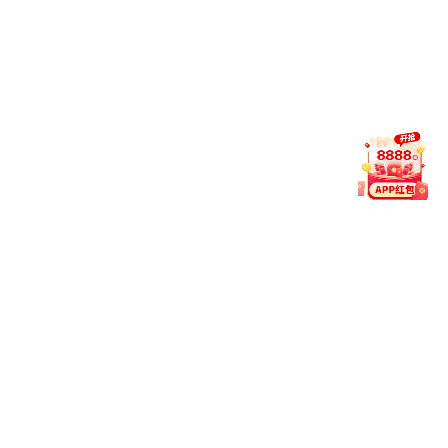
创造辉煌成绩。
最终，希望所有热爱篮球的人们都能继续关注这项运
动，以及背后那些辛勤付出的运动健儿们，让我们共
同期待他们为我们带来的精彩瞬间！
上一篇：
国安续约老将王刚和池忠国36岁球…
下一篇：
唐斯谈球队团结与牺牲精神期待在