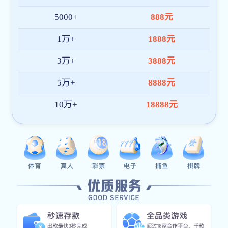
此次集训旨在提升球队整体实力，同时也为后续比赛
做充分准备。在过去的一段时间里，国足经历了一些
起伏，急需通过系统性的训练来找回状态。因此，这
次集训不仅是技术层面的提高，更是在心理素质和团
队协作上进行深度打磨。
值得注意的是，此次集训吸引了媒体和球迷们的广泛
关注，大家都希望看到国足能够在接下来的比赛中展
现出新的面貌。这种期待无疑会给球队带来更大的动
力，同时也增添了他们肩上的责任感，从而推动他们
更加努力地投入训练。
2、球队阵容与缺席球员分析
在本次集中训练中，中国国家队几乎全员到齐，只有
武磊和朱辰杰两名球员缺席，这引发了外界不少讨