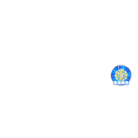
此外，在合练过程中，各位老将通过言传身教，将自
身经验传授给年轻小将，使得整个团队形成良好的学
习氛围。这样的互动不仅促进了技能提升，也增强了
团队凝聚力，让每名队员都感受到自己在这个大家庭
中的重要性与责任感。
4、未来期望与展望
随着集训深入进行，全体成员逐渐进入状态，对于未
来比赛充满期待。在接下来的日子里，各位队员将在
继续强化个人技能同时，也将致力于实现团队配合上
的完美默契。大家普遍认为，通过这一系列科学有效
的训练，可以帮助国足找到最佳比赛状态，并迎接挑
战。