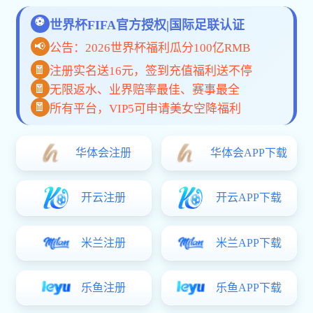
国足上海集训第二日全员到齐仅武
磊朱辰杰缺席合练情况更新
2026-06-22 19:28
42 次阅读
首页
/
体育热讯
本文围绕中国国家足球队在上海集训的最新进展展
开，特别是第二日的全员到齐情况。尽管武磊和朱辰