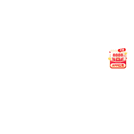
中国足球的发展贡献力量。同时，即便面对一些挑
战，如关键人员缺席等情况，但只要充分利用好每一
次训练机会，就一定能克服困难，实现既定目标。
Total, 从长远来看，中国足球的发展离不开这样的系
统化培训和科学合理的方法论。期望通过此次集训，
国足不仅能提升竞技水平，更能培养出更多优秀的人
才，为实现中华民族伟大复兴贡献力量！
上一篇：
唐斯谈球队团结与牺牲精神期待在…
下一篇：