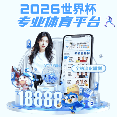
注册入口
九游体育
APP与网页版入口｜
畅享全球体育赛事与数据服务
欢迎访问
九游体育
，提供全面覆盖足球、篮
球、电竞等项目的赛事资讯与数据内容， 支持
APP下载
与
网页使用
，每日同步更新千场比
赛，聚焦热门体育内容， 助您轻松获取赛事动
态，掌握比赛节奏。
手机App
网页版