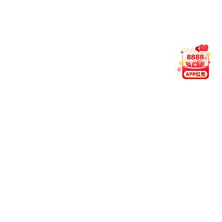
和影响力的吴兴涵，希望他的努力能够带动整个中国
足球水平不断提高，让我们一起见证这位年轻球员成
长为行业标杆，实现更伟大的梦想！
上一篇：
马刺逆袭扳平比分强势回归击败尼…
下一篇：
外媒称武汉三镇对若昂拉梅拉产生
相关推荐文章