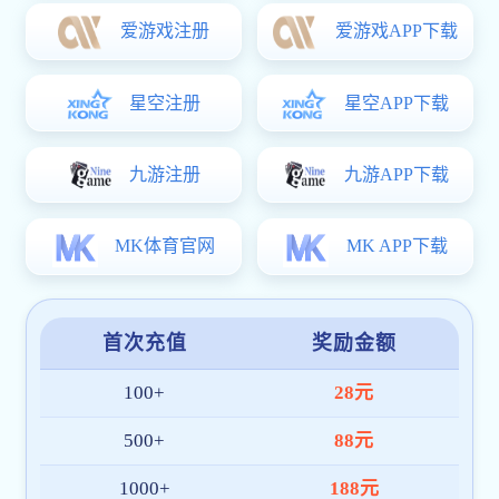
四个方面对吴兴涵的转会进行深入阐述：首先是他的
个人背景和在足球界的成长经历；接着分析他选择津
门虎队的原因及其对球队的影响；然后探讨他在球队
中的角色定位与战术适应；最后展望吴兴涵在未来的
发展潜力与职业规划。在这一过程中，我们将看到一
个年轻球员如何在新的环境中努力拼搏，实现自己的
梦想。
1、吴兴涵的个人背景
吴兴涵出生于一个普通家庭，从小便展现出了对足球
的热爱。他在小学时就加入了当地的小学足球队，并
逐渐展露出过人的天赋。在青少年时期，他多次参加
省级及全国性的比赛，凭借出色的表现引起了众多俱
乐部的关注。