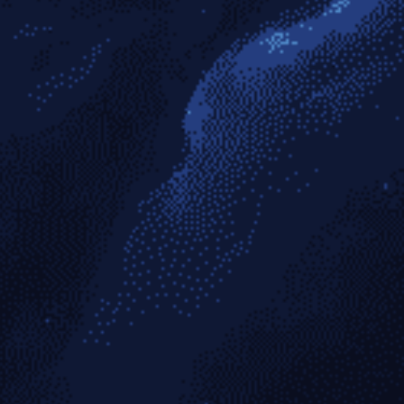
理安排训练与比赛时间，将是确保健康状态的重要举措。
展机遇。随着更多年轻人才涌现出来，勇士完全有可能重新焕发
与充满激情的新秀，其结果或许会超乎预期，使这一历史悠久且
可，更为金州勇士带来了积极影响。在新赛季初期，他已成为不
落实及各类人才不断涌现，可以预见的是，这支传统豪门将在未
无数努力付出的结晶，也是金州勇士深厚文化传承下的新生力量。
绽放光彩，实现梦想！