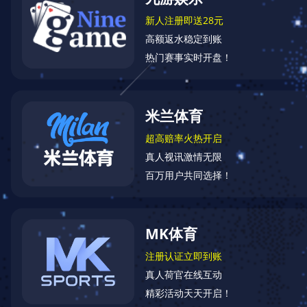
穆迪再创佳绩本赛季第七场得
2026-07-05 02:05
48 次阅读
在本赛季的NBA比赛中，金州勇士队表现
绩提升至六胜一负”这一主题展开分析。
中的发展潜力，最后总结勇士队未来面临
争力。
1、穆迪的个人表现
穆迪在本赛季展现出了令人惊艳的进攻能
名年轻球员，穆迪能够在关键时刻站出来