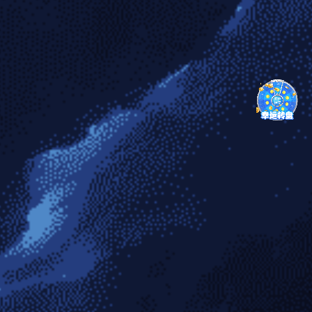
未来的发展奠定基础。这些年轻人拥有巨大
强体能训练，他们将进一步增强自身竞争
程。
体实力自然会得到显著提升，有效增强争夺
整反应迅速。因此，如何持续保持优势并应
容，也难以弥补失去明星选手后的影响。因