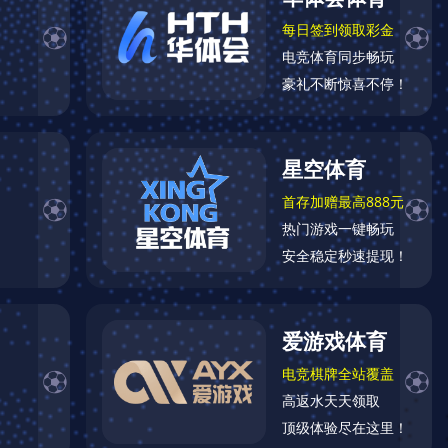
首页
/
体育热讯
再创佳绩，本赛季第七场得分20+，勇士战
士队整体战术的变化，以及球队在新赛季
迪在球队中的作用以及勇士队在联赛中的竞
关注，也极大地提升了团队的士气。作为一
的。